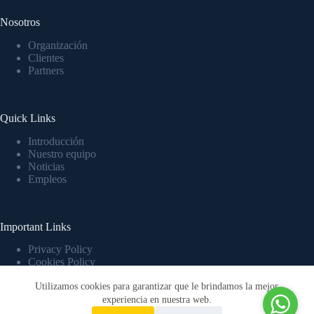
Nosotros
Organización
Clientes
Partners
Quick Links
Introducción
Nuestro equipo
Noticias
Empleos
Important Links
Privacy Policy
Cookies Policy
Terms & Conditions
Utilizamos cookies para garantizar que le brindamos la mejor
Copyright © 2026 Gestionext Gestionext es una marca de
Eventos y Producciones Atheca SL
experiencia en nuestra web.